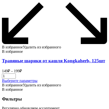
В избранное
Удалить из избранного
В избранное
Травяные шарики от кашля Kongkaherb, 125шт
Диапазон
149
₽
–
199
₽
цен:
149₽
Этот
Выберите параметры
–
товар
В избранное
Удалить из избранного
199₽
имеет
В избранное
несколько
вариаций.
Фильтры
Опции
можно
Регулярно обновляем ассортимент