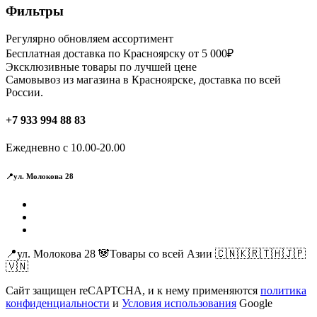
вариаций.
Фильтры
Опции
можно
Регулярно обновляем ассортимент
выбрать
Бесплатная доставка по Красноярску от 5 000₽
на
Эксклюзивные товары по лучшей цене
странице
Самовывоз из магазина в Красноярске, доставка по всей
товара.
России.
+7 933 994 88 83
Ежедневно с 10.00-20.00
📍ул. Молокова 28
📍ул. Молокова 28 🐼Товары со всей Азии 🇨🇳🇰🇷🇹🇭🇯🇵
🇻🇳
Сайт защищен reCAPTCHA, и к нему применяются
политика
конфиденциальности
и
Условия использования
Google