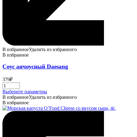
В избранное
Удалить из избранного
В избранное
Соус анчоусный Daesang
379
₽
Этот
Выберите параметры
товар
В избранное
Удалить из избранного
имеет
В избранное
несколько
вариаций.
Опции
можно
выбрать
на