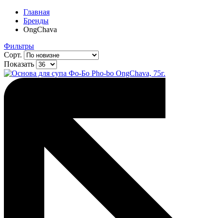
Главная
Бренды
OngChava
Фильтры
Сорт.
Показать