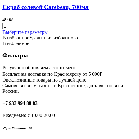
Скраб солевой Carebeau, 700мл
499
₽
Этот
Выберите параметры
товар
В избранное
Удалить из избранного
имеет
В избранное
несколько
вариаций.
Фильтры
Опции
можно
Регулярно обновляем ассортимент
выбрать
Бесплатная доставка по Красноярску от 5 000₽
на
Эксклюзивные товары по лучшей цене
странице
Самовывоз из магазина в Красноярске, доставка по всей
товара.
России.
+7 933 994 88 83
Ежедневно с 10.00-20.00
📍ул. Молокова 28