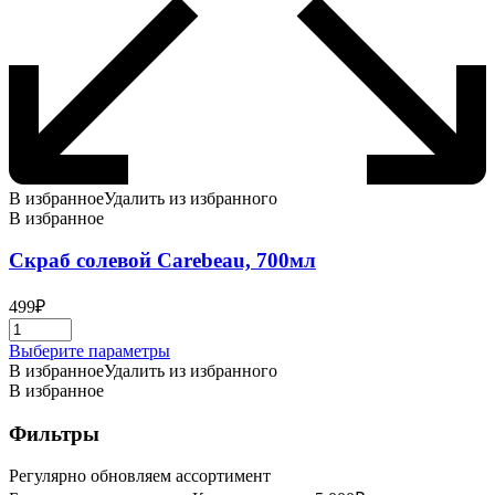
В избранное
Удалить из избранного
В избранное
Скраб солевой Carebeau, 700мл
499
₽
Этот
Выберите параметры
товар
В избранное
Удалить из избранного
имеет
В избранное
несколько
вариаций.
Фильтры
Опции
можно
Регулярно обновляем ассортимент
выбрать