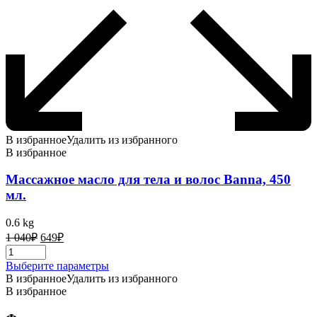
В избранное
Удалить из избранного
В избранное
Массажное масло для тела и волос Banna, 450
мл.
0.6 kg
Первоначальная
Текущая
1 040
₽
649
₽
цена
цена:
составляла
649₽.
Этот
Выберите параметры
1
товар
В избранное
Удалить из избранного
040₽.
имеет
В избранное
несколько
вариаций.