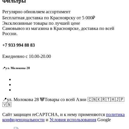
Фильтры
Опции
можно
Регулярно обновляем ассортимент
выбрать
Бесплатная доставка по Красноярску от 5 000₽
на
Эксклюзивные товары по лучшей цене
странице
Самовывоз из магазина в Красноярске, доставка по всей
товара.
России.
+7 933 994 88 83
Ежедневно с 10.00-20.00
📍ул. Молокова 28
📍ул. Молокова 28 🐼Товары со всей Азии 🇨🇳🇰🇷🇹🇭🇯🇵
🇻🇳
Сайт защищен reCAPTCHA, и к нему применяются
политика
конфиденциальности
и
Условия использования
Google