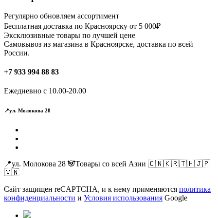
Опции
можно
Регулярно обновляем ассортимент
выбрать
Бесплатная доставка по Красноярску от 5 000₽
на
Эксклюзивные товары по лучшей цене
странице
Самовывоз из магазина в Красноярске, доставка по всей
товара.
России.
+7 933 994 88 83
Ежедневно с 10.00-20.00
📍ул. Молокова 28
📍ул. Молокова 28 🐼Товары со всей Азии 🇨🇳🇰🇷🇹🇭🇯🇵
🇻🇳
Сайт защищен reCAPTCHA, и к нему применяются
политика
конфиденциальности
и
Условия использования
Google