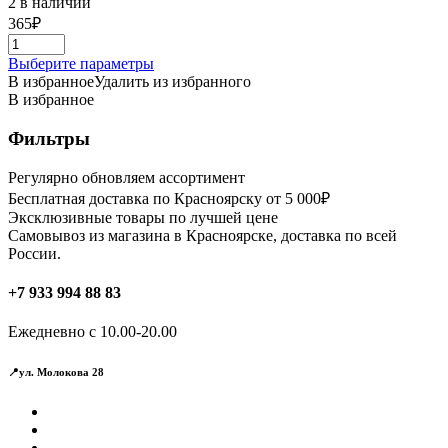
2 в наличии
365
₽
Этот
Выберите параметры
товар
В избранное
Удалить из избранного
имеет
В избранное
несколько
вариаций.
Фильтры
Опции
можно
Регулярно обновляем ассортимент
выбрать
Бесплатная доставка по Красноярску от 5 000₽
на
Эксклюзивные товары по лучшей цене
странице
Самовывоз из магазина в Красноярске, доставка по всей
товара.
России.
+7 933 994 88 83
Ежедневно с 10.00-20.00
📍ул. Молокова 28