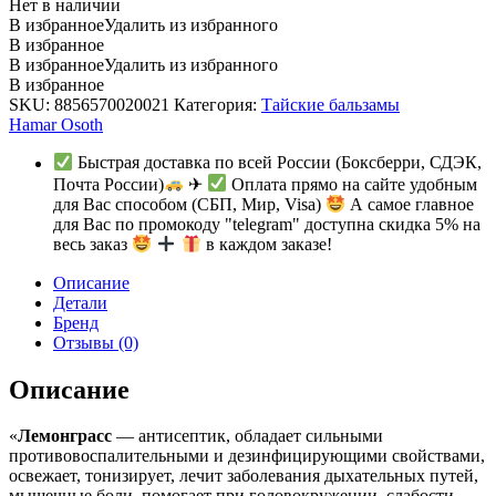
Нет в наличии
В избранное
Удалить из избранного
В избранное
В избранное
Удалить из избранного
В избранное
SKU:
8856570020021
Категория:
Тайские бальзамы
Hamar Osoth
Быстрая доставка по всей России (Боксберри, СДЭК,
Почта России)
✈
Оплата прямо на сайте удобным
для Вас способом (СБП, Мир, Visa)
А самое главное
для Вас по промокоду "telegram" доступна скидка 5% на
весь заказ
в каждом заказе!
Описание
Детали
Бренд
Отзывы (0)
Описание
«
Лемонграсс
— антисептик, обладает сильными
противовоспалительными и дезинфицирующими свойствами,
освежает, тонизирует, лечит заболевания дыхательных путей,
мышечные боли, помогает при головокружении, слабости,