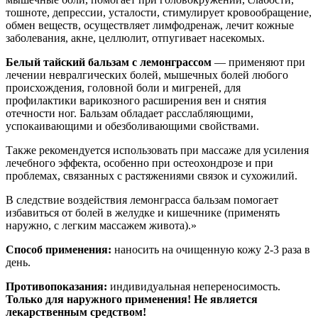
тошноте, депрессии, усталости, стимулирует кровообращение,
обмен веществ, осуществляет лимфодренаж, лечит кожные
заболевания, акне, целлюлит, отпугивает насекомых.
Белый тайский бальзам с лемонграссом
— применяют при
лечении невралгических болей, мышечных болей любого
происхождения, головной боли и мигреней, для
профилактики варикозного расширения вен и снятия
отечности ног. Бальзам обладает расслабляющими,
успокаивающими и обезболивающими свойствами.
Также рекомендуется использовать при массаже для усиления
лечебного эффекта, особенно при остеохондрозе и при
проблемах, связанных с растяжениями связок и сухожилий.
В следствие воздействия лемонграсса бальзам помогает
избавиться от болей в желудке и кишечнике (применять
наружно, с легким массажем живота).»
Способ применения:
наносить на очищенную кожу 2-3 раза в
день.
Противопоказания:
индивидуальная непереносимость.
Только для наружного применения! Не является
лекарственным средством!