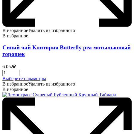
В избранное
Удалить из избранного
В избранное
Синий чай Клитория Butterfly pea мотыльковый
горошек
6 052
₽
Этот
Выберите параметры
товар
В избранное
Удалить из избранного
имеет
В избранное
несколько
вариаций.
Опции
можно
выбрать
на
странице
товара.