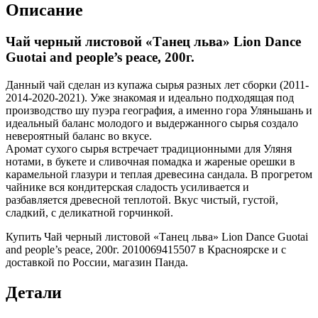
Описание
Чай черный листовой «Танец льва» Lion Dance
Guotai and people’s peace, 200г.
Данный чай сделан из купажа сырья разных лет сборки (2011-
2014-2020-2021). Уже знакомая и идеально подходящая под
производство шу пуэра география, а именно гора Уляньшань и
идеальный баланс молодого и выдержанного сырья создало
невероятный баланс во вкусе.
Аромат сухого сырья встречает традиционными для Уляня
нотами, в букете и сливочная помадка и жареные орешки в
карамельной глазури и теплая древесина сандала. В прогретом
чайнике вся кондитерская сладость усиливается и
разбавляется древесной теплотой. Вкус чистый, густой,
сладкий, с деликатной горчинкой.
Купить Чай черный листовой «Танец льва» Lion Dance Guotai
and people’s peace, 200г. 2010069415507 в Красноярске и с
доставкой по России, магазин Панда.
Детали