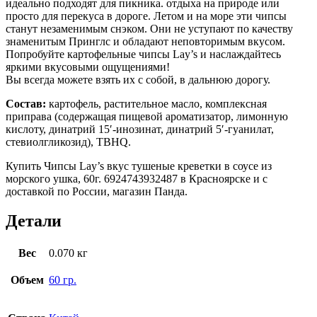
идеально подходят для пикника. отдыха на природе или
просто для перекуса в дороге. Летом и на море эти чипсы
станут незаменимым снэком. Они не уступают по качеству
знаменитым Принглс и обладают неповторимым вкусом.
Попробуйте картофельные чипсы Lay’s и наслаждайтесь
яркими вкусовыми ощущениями!
Вы всегда можете взять их с собой, в дальнюю дорогу.
Состав:
картофель, растительное масло, комплексная
приправа (содержащая пищевой ароматизатор, лимонную
кислоту, динатрий 15′-инозинат, динатрий 5′-гуанилат,
стевиолгликозид), TBHQ.
Купить Чипсы Lay’s вкус тушеные креветки в соусе из
морского ушка, 60г. 6924743932487 в Красноярске и с
доставкой по России, магазин Панда.
Детали
Вес
0.070 кг
Объем
60 гр.