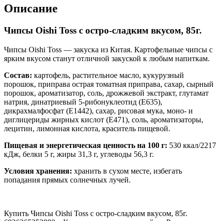
Описание
Чипсы Oishi Toss с остро-сладким вкусом, 85г.
Чипсы Oishi Toss — закуска из Китая. Картофельные чипсы с
ярким вкусом станут отличной закуской к любым напиткам.
Состав:
картофель, растительное масло, кукурузный
порошок, приправа острая томатная приправа, сахар, сырный
порошок, ароматизатор, соль, дрожжевой экстракт, глутамат
натрия, динатриевый 5-рибонуклеотид (Е635),
дикрахмалфосфат (Е1442), сахар, рисовая мука, моно- и
диглицериды жирных кислот (Е471), соль, ароматизаторы,
лецитин, лимонная кислота, краситель пищевой.
Пищевая и энергетическая ценность на 100 г:
530 ккал/2217
кДж, белки 5 г, жиры 31,3 г, углеводы 56,3 г.
Условия хранения:
хранить в сухом месте, избегать
попадания прямых солнечных лучей.
Купить Чипсы Oishi Toss с остро-сладким вкусом, 85г.