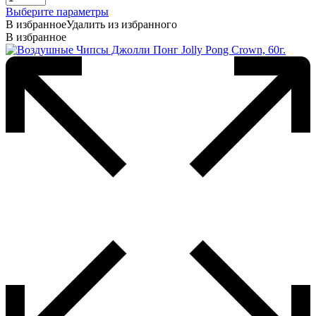
Этот
Выберите параметры
товар
В избранное
Удалить из избранного
имеет
В избранное
несколько
вариаций.
Опции
можно
выбрать
на
странице
товара.