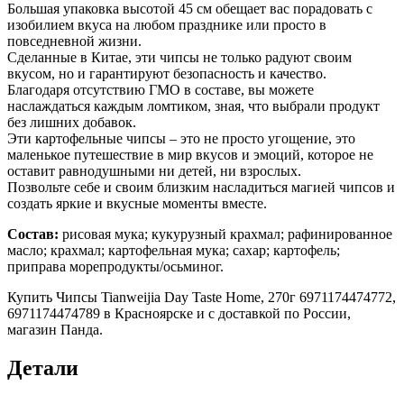
Большая упаковка высотой 45 см обещает вас порадовать с
изобилием вкуса на любом празднике или просто в
повседневной жизни.
Сделанные в Китае, эти чипсы не только радуют своим
вкусом, но и гарантируют безопасность и качество.
Благодаря отсутствию ГМО в составе, вы можете
наслаждаться каждым ломтиком, зная, что выбрали продукт
без лишних добавок.
Эти картофельные чипсы – это не просто угощение, это
маленькое путешествие в мир вкусов и эмоций, которое не
оставит равнодушными ни детей, ни взрослых.
Позвольте себе и своим близким насладиться магией чипсов и
создать яркие и вкусные моменты вместе.
Состав:
рисовая мука; кукурузный крахмал; рафинированное
масло; крахмал; картофельная мука; сахар; картофель;
приправа морепродукты/осьминог.
Купить Чипсы Tianweijia Day Taste Home, 270г 6971174474772,
6971174474789 в Красноярске и с доставкой по России,
магазин Панда.
Детали