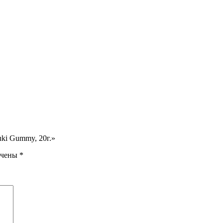
ki Gummy, 20г.»
ечены
*