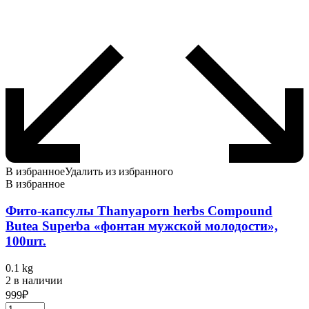
В избранное
Удалить из избранного
В избранное
Фито-капсулы Thanyaporn herbs Compound
Butea Superba «фонтан мужской молодости»,
100шт.
0.1 kg
2 в наличии
999
₽