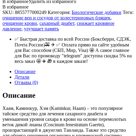
В избранное
Удалить из избранного
В избранное
SKU:
8855777000249
Категория:
Биологические добавки
Теги:
очищение вен и сосудов от холестериновых бляшек
,
очищение крови
,
сахарный диабет
,
снижает кровяное
давление
,
улучшает память
✅ Быстрая доставка по всей России (Боксберри, СДЭК,
Почта России)🚕 ✈ ✅ Оплата прямо на сайте удобным
для Вас способом (СБП, Мир, Visa) 🤩 А самое главное
для Вас по промокоду "telegram" доступна скидка 5% на
весь заказ 🤩 ➕ 🎁 в каждом заказе!
Описание
Детали
Отзывы (0)
Описание
Хаам, Каминкур, Хэм (Kaminkur, Haam) – это популярное
тайское средство для лечения сахарного диабета и
уменьшения уровня сахара в крови на основе перемолотых
веток дикой лианы (Coscinum fenestratum Gaertn),
произрастающей в джунглях Таиланда. Также это средство
для общего очищения организма и кровеносной системы.