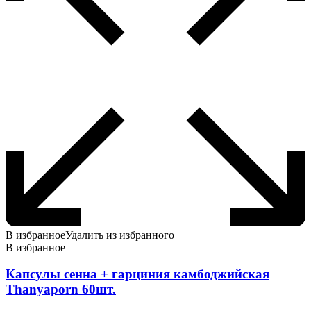
В избранное
Удалить из избранного
В избранное
Капсулы сенна + гарциния камбоджийская
Thanyaporn 60шт.