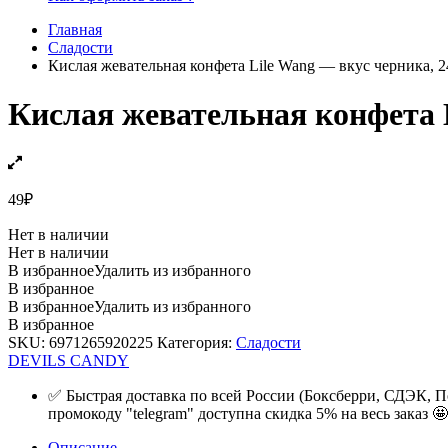
Главная
Сладости
Кислая жевательная конфета Lile Wang — вкус черника, 2
Кислая жевательная конфета L
49
₽
Нет в наличии
Нет в наличии
В избранное
Удалить из избранного
В избранное
В избранное
Удалить из избранного
В избранное
SKU:
6971265920225
Категория:
Сладости
DEVILS CANDY
✅ Быстрая доставка по всей России (Боксберри, СДЭК, П
промокоду "telegram" доступна скидка 5% на весь заказ 🤩
Описание