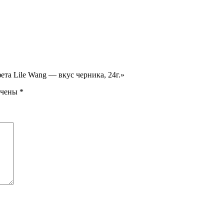
ета Lile Wang — вкус черника, 24г.»
ечены
*