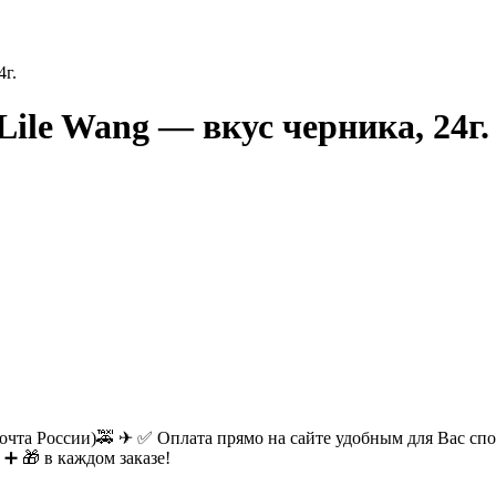
4г.
ile Wang — вкус черника, 24г.
очта России)🚕 ✈ ✅ Оплата прямо на сайте удобным для Вас спос
 ➕ 🎁 в каждом заказе!