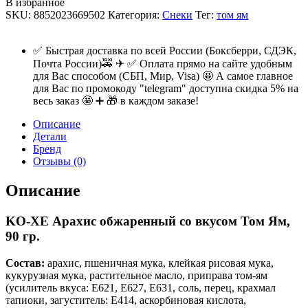
В избранное
SKU:
8852023669502
Категория:
Снеки
Тег:
том ям
✅ Быстрая доставка по всей России (Боксберри, СДЭК,
Почта России)🚕 ✈ ✅ Оплата прямо на сайте удобным
для Вас способом (СБП, Мир, Visa) 🤩 А самое главное
для Вас по промокоду "telegram" доступна скидка 5% на
весь заказ 🤩 ➕ 🎁 в каждом заказе!
Описание
Детали
Бренд
Отзывы (0)
Описание
KO-ХE Арахис обжаренный со вкусом Том Ям,
90 гр.
Состав:
арахис, пшеничная мука, клейкая рисовая мука,
кукурузная мука, растительное масло, приправа том-ям
(усилитель вкуса: Е621, Е627, Е631, соль, перец, крахмал
тапиоки, загуститель: Е414, аскорбиновая кислота,