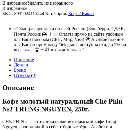
Phin
В избранное
Удалить из избранного
№2
В избранное
TRUNG
SKU:
8935024115244
Категория:
Кофе / Какао
NGUYEN,
500г.
quantity
✅ Быстрая доставка по всей России (Боксберри, СДЭК,
Почта России)🚕 ✈ ✅ Оплата прямо на сайте удобным
для Вас способом (СБП, Мир, Visa) 🤩 А самое главное
для Вас по промокоду "telegram" доступна скидка 5% на
весь заказ 🤩 ➕ 🎁 в каждом заказе!
Описание
Детали
Бренд
Отзывы (0)
Описание
Кофе молотый натуральный Che Phin
№2 TRUNG NGUYEN, 250г.
CHE PHIN 2 — это уникальный вьетнамский кофе Trung
Nguyen, сочетающий в себе отборные зёрна Арабики и