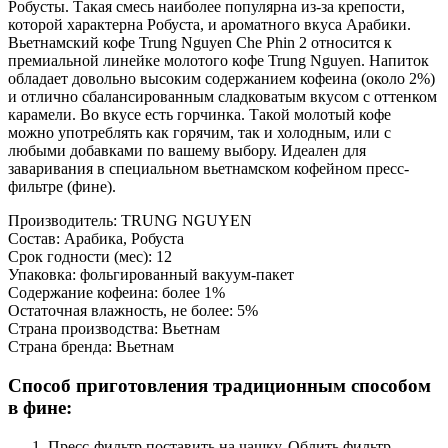
Робусты. Такая смесь наиболее популярна из-за крепости,
которой характерна Робуста, и ароматного вкуса Арабики.
Вьетнамский кофе Trung Nguyen Che Phin 2 относится к
премиальной линейке молотого кофе Trung Nguyen. Напиток
обладает довольно высоким содержанием кофеина (около 2%)
и отлично сбалансированным сладковатым вкусом с оттенком
карамели. Во вкусе есть горчинка. Такой молотый кофе
можно употреблять как горячим, так и холодным, или с
любыми добавками по вашему выбору. Идеален для
заваривания в специальном вьетнамском кофейном пресс-
фильтре (фине).
Производитель: TRUNG NGUYEN
Состав: Арабика, Робуста
Срок годности (мес): 12
Упаковка: фольгированный вакуум-пакет
Содержание кофеина: более 1%
Остаточная влажность, не более: 5%
Страна производства: Вьетнам
Страна бренда: Вьетнам
Способ приготовления традиционным способом
в фине:
Пресс-фильтр поставить на чашку. Облить фильтр