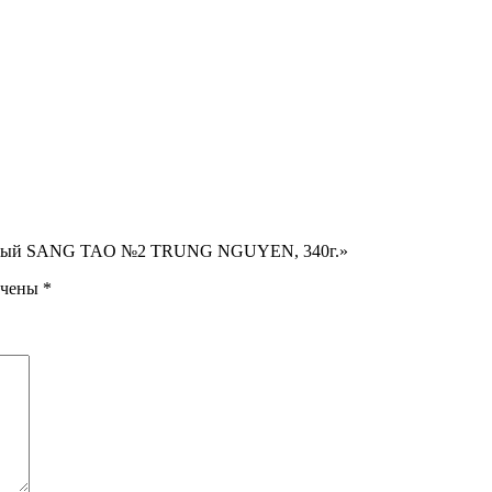
ральный SANG TAO №2 TRUNG NGUYEN, 340г.»
ечены
*