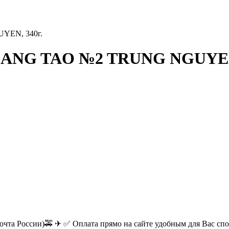
YEN, 340г.
 SANG TAO №2 TRUNG NGUYEN,
очта России)🚕 ✈ ✅ Оплата прямо на сайте удобным для Вас спос