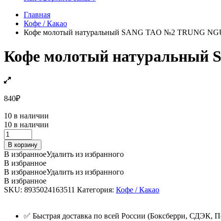
Главная
Кофе / Какао
Кофе молотый натуральный SANG TAO №2 TRUNG NGU
Кофе молотый натуральный
840
₽
10 в наличии
10 в наличии
Кофе
молотый
В корзину
натуральный
В избранное
Удалить из избранного
SANG
В избранное
TAO
В избранное
Удалить из избранного
№2
В избранное
TRUNG
SKU:
8935024163511
Категория:
Кофе / Какао
NGUYEN,
340г.
quantity
✅ Быстрая доставка по всей России (Боксберри, СДЭК, П