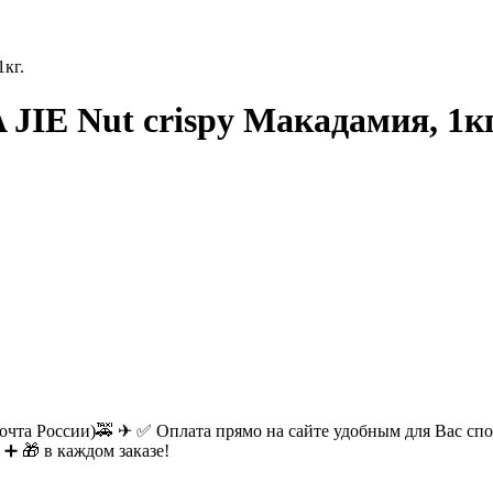
кг.
IE Nut crispy Макадамия, 1кг
очта России)🚕 ✈ ✅ Оплата прямо на сайте удобным для Вас спос
 ➕ 🎁 в каждом заказе!