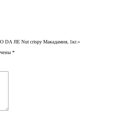
 DA JIE Nut crispy Макадамия, 1кг.»
ечены
*