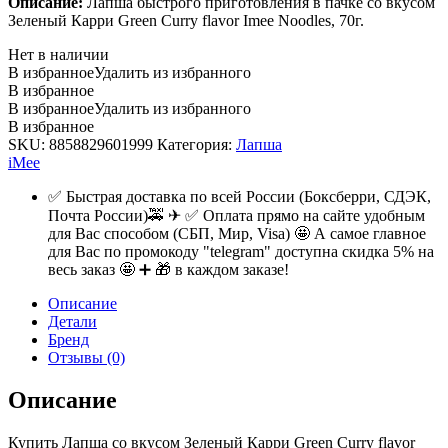
Описание:
Лапша быстрого приготовления в пачке со вкусом
Зеленый Карри Green Curry flavor Imee Noodles, 70г.
Нет в наличии
В избранное
Удалить из избранного
В избранное
В избранное
Удалить из избранного
В избранное
SKU:
8858829601999
Категория:
Лапша
iMee
✅ Быстрая доставка по всей России (Боксберри, СДЭК,
Почта России)🚕 ✈ ✅ Оплата прямо на сайте удобным
для Вас способом (СБП, Мир, Visa) 🤩 А самое главное
для Вас по промокоду "telegram" доступна скидка 5% на
весь заказ 🤩 ➕ 🎁 в каждом заказе!
Описание
Детали
Бренд
Отзывы (0)
Описание
Купить Лапша со вкусом Зеленый Карри Green Curry flavor