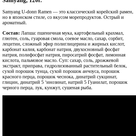
Samyang, 120г.
Samyang U-donп Ramen — это классический корейский рамен,
но в японском стиле, со вкусом морепродуктов. Острый и
ароматный.
Состав:
Лапша: пшеничная мука, картофельный крахмал,
глютен, соль, гуаровая смола, соевое масло, сахар, сорбит,
лецитин, сложный эфир полиглицерина и жирных кислот,
карбонат калия, карбонат натрия, двухосновный фосфат
натрия, полифосфат натрия, пиросатрий фосфат, лимонная
кислота, пальмовое масло. Суп: сахар, соль, дрожжевой
экстракт, приправа, гидролизованный растительный белок,
сухой порошок тунца, сухой порошок анчоуса, порошок
красного перца, порошок чеснока, динатрий сукцинат,
глицин, динатрий 5 ‘инозинат, натрий 5 Гуанилат, порошок
черного перца, лук, кунжут, сушеная рыба.