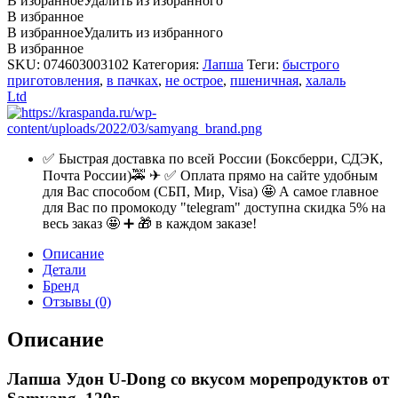
В избранное
Удалить из избранного
В избранное
В избранное
Удалить из избранного
В избранное
SKU:
074603003102
Категория:
Лапша
Теги:
быстрого
приготовления
,
в пачках
,
не острое
,
пшеничная
,
халаль
Ltd
✅ Быстрая доставка по всей России (Боксберри, СДЭК,
Почта России)🚕 ✈ ✅ Оплата прямо на сайте удобным
для Вас способом (СБП, Мир, Visa) 🤩 А самое главное
для Вас по промокоду "telegram" доступна скидка 5% на
весь заказ 🤩 ➕ 🎁 в каждом заказе!
Описание
Детали
Бренд
Отзывы (0)
Описание
Лапша Удон U-Dong со вкусом морепродуктов от