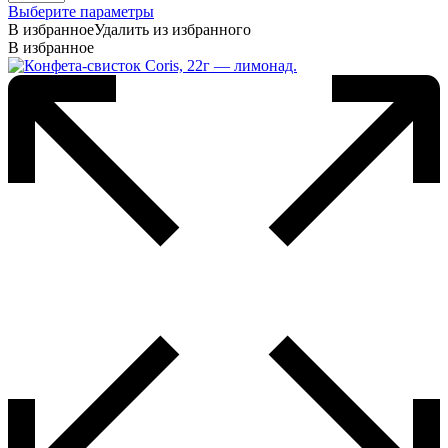
Этот
Выберите параметры
товар
В избранное
Удалить из избранного
имеет
В избранное
несколько
вариаций.
Опции
можно
выбрать
на
странице
товара.