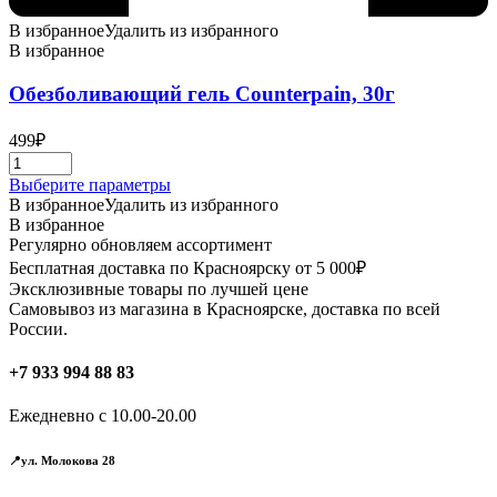
В избранное
Удалить из избранного
В избранное
Обезболивающий гель Counterpain, 30г
499
₽
Этот
Выберите параметры
товар
В избранное
Удалить из избранного
имеет
В избранное
несколько
Регулярно обновляем ассортимент
вариаций.
Бесплатная доставка по Красноярску от 5 000₽
Опции
Эксклюзивные товары по лучшей цене
можно
Самовывоз из магазина в Красноярске, доставка по всей
выбрать
России.
на
странице
+7 933 994 88 83
товара.
Ежедневно с 10.00-20.00
📍ул. Молокова 28