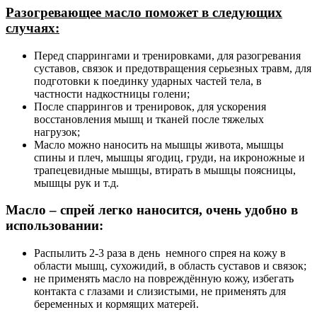
Разогревающее масло поможет в следующих
случаях:
Перед спаррингами и тренировками, для разогревания
суставов, связок и предотвращения серьезных травм, для
подготовки к поединку ударных частей тела, в
частности надкостницы голени;
После спаррингов и тренировок, для ускорения
восстановления мышц и тканей после тяжелых
нагрузок;
Масло можно наносить на мышцы живота, мышцы
спины и плеч, мышцы ягодиц, груди, на икроножные и
трапецевидные мышцы, втирать в мышцы поясницы,
мышцы рук и т.д.
Масло – спрей легко наносится, очень удобно в
использовании:
Распылить 2-3 раза в день немного спрея на кожу в
области мышц, сухожидий, в область суставов и связок;
не применять масло на повреждённую кожу, избегать
контакта с глазами и слизистыми, не применять для
беременных и кормящих матерей.