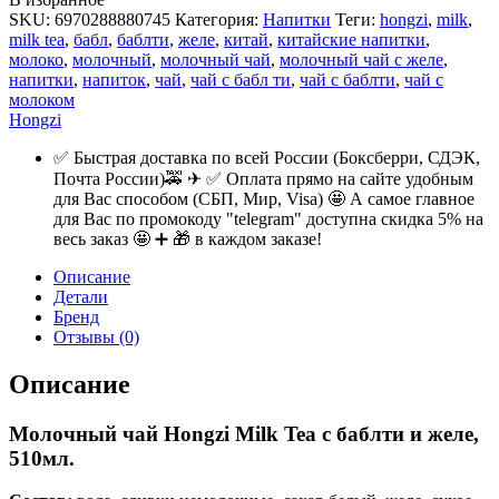
SKU:
6970288880745
Категория:
Напитки
Теги:
hongzi
,
milk
,
milk tea
,
бабл
,
баблти
,
желе
,
китай
,
китайские напитки
,
молоко
,
молочный
,
молочный чай
,
молочный чай с желе
,
напитки
,
напиток
,
чай
,
чай с бабл ти
,
чай с баблти
,
чай с
молоком
Hongzi
✅ Быстрая доставка по всей России (Боксберри, СДЭК,
Почта России)🚕 ✈ ✅ Оплата прямо на сайте удобным
для Вас способом (СБП, Мир, Visa) 🤩 А самое главное
для Вас по промокоду "telegram" доступна скидка 5% на
весь заказ 🤩 ➕ 🎁 в каждом заказе!
Описание
Детали
Бренд
Отзывы (0)
Описание
Молочный чай Hongzi Milk Tea с баблти и желе,
510мл.