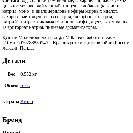
Состав:
вода, сливки немолочные, сахар белый, желе, сухое
цельное молоко, чай черный, пищевые добавки (казеинат
натрия, моно- и диглицериловые эфиры жирных кислот,
сахароза, метилцеллюлоза натрия, бикарбонат натрия,
натрий), цитрат, цикламат триполифосфат, ацесульфам калия,
D-эриторбат натрия, пищевые ароматизаторы.
Купить Молочный чай Hongzi Milk Tea с баблти и желе,
510мл. 6970288880745 в Красноярске и с доставкой по России,
магазин Панда.
Детали
Вес
0.552 кг
Объем
510г.
Страна
Китай
Бренд
Hongzi