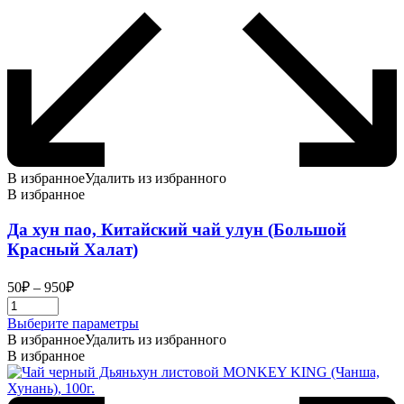
В избранное
Удалить из избранного
В избранное
Да хун пао, Китайский чай улун (Большой
Красный Халат)
Диапазон
50
₽
–
950
₽
цен:
50₽
Этот
Выберите параметры
–
товар
В избранное
Удалить из избранного
950₽
имеет
В избранное
несколько
вариаций.
Опции