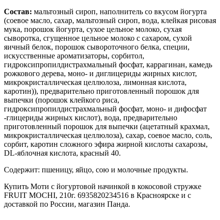
Состав:
мальтозный сироп, наполнитель со вкусом йогурта
(соевое масло, сахар, мальтозный сироп, вода, клейкая рисовая
мука, порошок йогурта, сухое цельное молоко, сухая
сыворотка, сгущенное цельное молоко с сахаром, сухой
яичный белок, порошок сывороточного белка, специи,
искусственные ароматизаторы, сорбитол,
гидроксипропилдистрахмальный фосфат, каррагинан, камедь
рожкового дерева, моно- и диглицериды жирных кислот,
микрокристаллическая целлюлоза, лимонная кислота,
каротин)), предварительно приготовленный порошок для
выпечки (порошок клейкого риса,
гидроксипропилдистрахмальный фосфат, моно- и дифосфат
-глицериды жирных кислот), вода, предварительно
приготовленный порошок для выпечки (ацетатный крахмал,
микрокристаллическая целлюлоза), сахар, соевое масло, соль,
сорбит, каротин сложного эфира жирной кислоты сахарозы,
DL-яблочная кислота, красный 40.
Содержит: пшеницу, яйцо, сою и молочные продукты.
Купить Моти с йогуртовой начинкой в кокосовой стружке
FRUIT MOCHI, 210г. 6935820234516 в Красноярске и с
доставкой по России, магазин Панда.