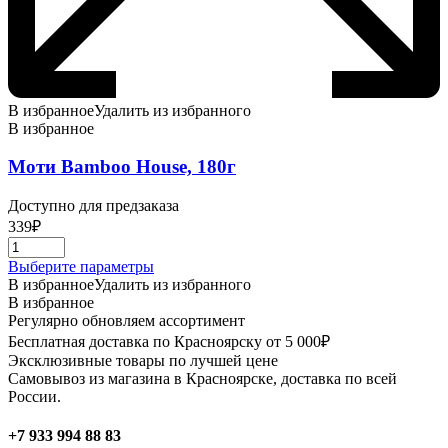
В избранное
Удалить из избранного
В избранное
Моти Bamboo House, 180г
Доступно для предзаказа
339
₽
Этот
Выберите параметры
товар
В избранное
Удалить из избранного
имеет
В избранное
несколько
Регулярно обновляем ассортимент
вариаций.
Бесплатная доставка по Красноярску от 5 000₽
Опции
Эксклюзивные товары по лучшей цене
можно
Самовывоз из магазина в Красноярске, доставка по всей
выбрать
России.
на
странице
+7 933 994 88 83
товара.