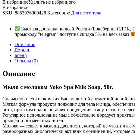
В избранное
Удалить из избранного
В избранное
SKU:
8853976000428
Категория:
Для всего тела
Быстрая доставка по всей России (Боксберри, СДЭК, 
промокоду "telegram" доступна скидка 5% на весь заказ
Описание
Детали
Бренд
Отзывы (0)
Описание
Мыло с молоком Yoko Spa Milk Soap, 90г.
Спа-мыло от Yoko окружит Вас пушистой ароматной пеной, пос
Мягкая формула продукта подходит для тела и лица, обеспечив
пота, при этом она не оставляет ощущения стянутости, не пер
Регулярное использование мыла обязательно порадует приятным
прыщей и пигментных пятен.
Молоко — секрет красавиц древности, который не утратил акт
разнообразных биологически активных соединений, которые ле