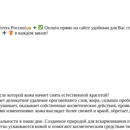
Почта России)
✈
Оплата прямо на сайте удобным для Вас с
в каждом заказе!
ле которой кожа начнет сиять естественной красотой!
ает деликатное удаление ороговевшего слоя, жира, сальных про
есушивает, оказывает собственные косметические действия, про
и изменениями: кожа выглядит более свежей и яркой, обретает 
уальности в наши дни. Созданное природой для вскармливания 
гко усваиваются кожей и помогают косметическим средствам тв