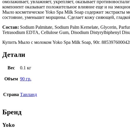
омолаживает, увлажняет, укрепляет, оказывает противовоспал
компонент оказывает положительное влияние еще и на эмоцио
Мыло косметическое Yoko Spa Milk Soap содержит экстракты м
состояние, уменьшит морщины. Сделает кожу сияющей, гладко
Состав:
Sodium Palmitate, Sodium Palm Kernelate, Glycerin, Parfum
Tetrasodium EDTA, Cellulose Gum, Disodium Distyrylbiphenyl Disulf
Купить Мыло с молоком Yoko Spa Milk Soap, 90г. 8853976000428
Детали
Вес
0.1 кг
Объем
90 гр.
Страна
Таиланд
Бренд
Yoko