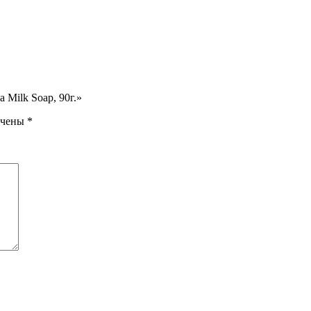
 Milk Soap, 90г.»
ечены
*