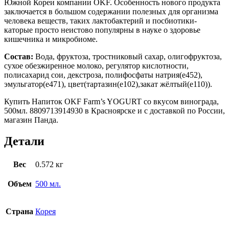
Южной Кореи компании OKF. Особенность нового продукта
заключается в большом содержании полезных для организма
человека веществ, таких лактобактерий и посбиотики-
каторые просто неистово популярны в науке о здоровье
кишечника и микробиоме.
Состав:
Вода, фруктоза, тростниковый сахар, олигофруктоза,
сухое обезжиренное молоко, регулятор кислотности,
полисахарид сои, декстроза, полифосфаты натрия(е452),
эмульгатор(е471), цвет(тартазин(е102),закат жёлтый(е110)).
Купить Напиток OKF Farm’s YOGURT со вкусом винограда,
500мл. 8809713914930 в Красноярске и с доставкой по России,
магазин Панда.
Детали
Вес
0.572 кг
Объем
500 мл.
Страна
Корея