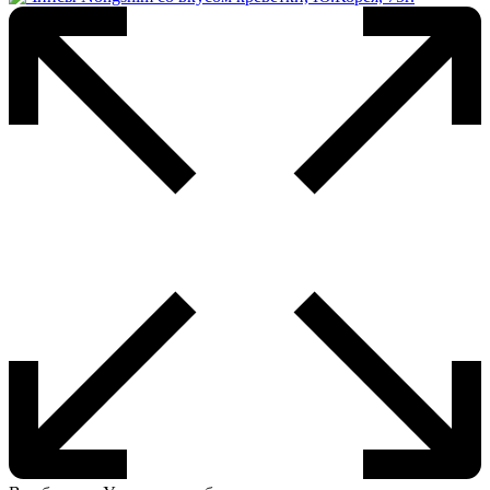
вариаций.
Опции
можно
выбрать
на
странице
товара.