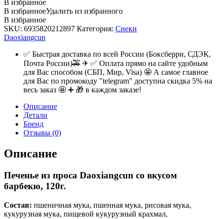
В избранное
В избранное
Удалить из избранного
В избранное
SKU:
6935820212897
Категория:
Снеки
Daoxiangcun
✅ Быстрая доставка по всей России (Боксберри, СДЭК,
Почта России)🚕 ✈ ✅ Оплата прямо на сайте удобным
для Вас способом (СБП, Мир, Visa) 🤩 А самое главное
для Вас по промокоду "telegram" доступна скидка 5% на
весь заказ 🤩 ➕ 🎁 в каждом заказе!
Описание
Детали
Бренд
Отзывы (0)
Описание
Печенье из проса Daoxiangcun со вкусом
барбекю, 120г.
Состав:
пшеничная мука, пшенная мука, рисовая мука,
кукурузная мука, пищевой кукурузный крахмал,