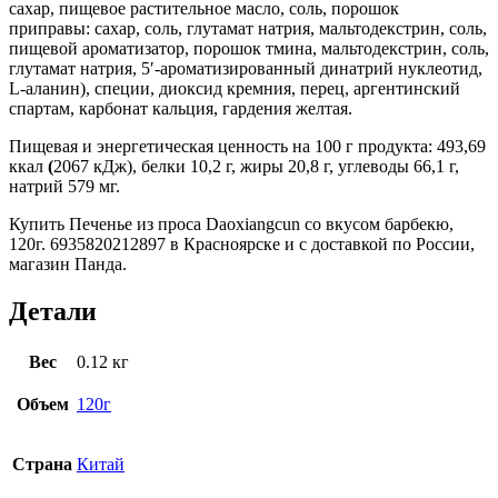
сахар, пищевое растительное масло, соль, порошок
приправы: сахар, соль, глутамат натрия, мальтодекстрин, соль,
пищевой ароматизатор, порошок тмина, мальтодекстрин, соль,
глутамат натрия, 5′-ароматизированный динатрий нуклеотид,
L-аланин), специи, диоксид кремния, перец, аргентинский
спартам, карбонат кальция, гардения желтая.
Пищевая и энергетическая ценность на 100 г продукта: 493,69
ккал
(
2067 кДж), белки 10,2 г, жиры 20,8 г, углеводы 66,1 г,
натрий 579 мг.
Купить Печенье из проса Daoxiangcun со вкусом барбекю,
120г. 6935820212897 в Красноярске и с доставкой по России,
магазин Панда.
Детали
Вес
0.12 кг
Объем
120г
Страна
Китай