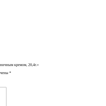
бничным кремом, 20,4г.»
ечены
*