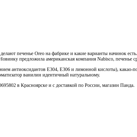
к делают печенье Oreo на фабрике и какие варианты начинок ес
 Новинку предложила американская компания Nabisco, печенье с
нием антиоксидантов Е304, Е306 и лимонной кислоты), какао-п
роматизатор ванилин идентичный натуральному.
695802 в Красноярске и с доставкой по России, магазин Панда.