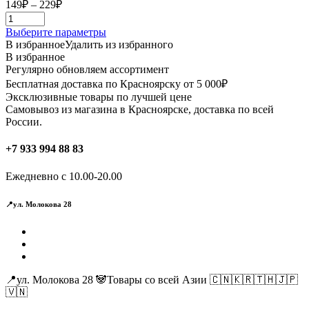
Диапазон
149
₽
–
229
₽
цен:
149₽
Этот
Выберите параметры
–
товар
В избранное
Удалить из избранного
229₽
имеет
В избранное
несколько
Регулярно обновляем ассортимент
вариаций.
Бесплатная доставка по Красноярску от 5 000₽
Опции
Эксклюзивные товары по лучшей цене
можно
Самовывоз из магазина в Красноярске, доставка по всей
выбрать
России.
на
странице
+7 933 994 88 83
товара.
Ежедневно с 10.00-20.00
📍ул. Молокова 28
📍ул. Молокова 28 🐼Товары со всей Азии 🇨🇳🇰🇷🇹🇭🇯🇵
🇻🇳