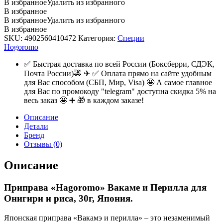
В избранное
Удалить из избранного
В избранное
В избранное
Удалить из избранного
В избранное
SKU:
4902560410472
Категория:
Специи
Hogoromo
✅ Быстрая доставка по всей России (Боксберри, СДЭК,
Почта России)🚕 ✈ ✅ Оплата прямо на сайте удобным
для Вас способом (СБП, Мир, Visa) 🤩 А самое главное
для Вас по промокоду "telegram" доступна скидка 5% на
весь заказ 🤩 ➕ 🎁 в каждом заказе!
Описание
Детали
Бренд
Отзывы (0)
Описание
Приправа «Hagoromo» Вакаме и Перилла для
Онигири и риса, 30г, Япония.
Японская приправа «Вакамэ и перилла» – это незаменимый