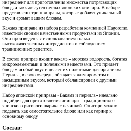
ингредиент для приготовления множества потрясающих
блюд, а такк же аутентичных японских онигири. В наборе
представлены три приправы, которые добавят уникальный
вкус и аромат вашим блюдам.
Каждая приправа из набора разработана компанией Hagoromo,
известной своими качественными продуктами из Японии.
Они произведены с использованием только
высококачественных ингредиентов и соблюдением
традиционных рецептов.
В состав приправ входит вакамэ – морская водоросль, богатая
микроэлементами и полезными веществами. Это придает
блюдам особый вкус и делает их полезными для организма.
Перилла, в свою очередь, обладает ярким ароматом и
насыщенным вкусом, который сбалансирован с другими
ингредиентами.
Набор японской приправы «Вакамэ и перилла» идеально
подойдет для приготовления онигири – традиционного
японского рисового шарика с начинкой. Онигири можно
подавать как самостоятельное блюдо или как гарнир к
основному блюду.
Состав: