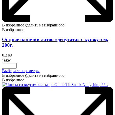
В избранное
Удалить из избранного
В избранное
Острые палочки латяо «депутата» с кунжутом,
200г.
0.2 kg
160
₽
Этот
Выберите параметры
товар
В избранное
Удалить из избранного
имеет
В избранное
несколько
вариаций.
Опции
можно
выбрать
на
странице