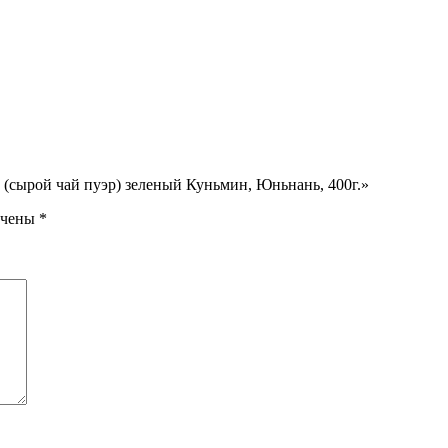
g (сырой чай пуэр) зеленый Куньмин, Юньнань, 400г.»
ечены
*