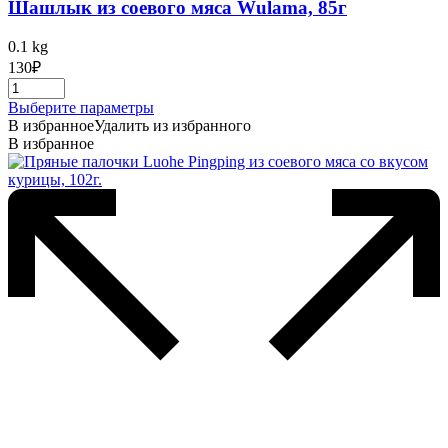
Шашлык из соевого мяса Wulama, 85г
0.1 kg
130
₽
Этот
Выберите параметры
товар
В избранное
Удалить из избранного
имеет
В избранное
несколько
вариаций.
Опции
можно
выбрать
на
странице
товара.