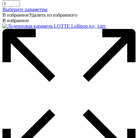
Этот
Выберите параметры
товар
В избранное
Удалить из избранного
имеет
В избранное
несколько
вариаций.
Опции
можно
выбрать
на
странице
товара.