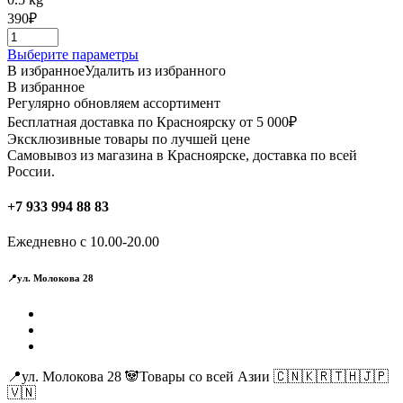
390
₽
Этот
Выберите параметры
товар
В избранное
Удалить из избранного
имеет
В избранное
несколько
Регулярно обновляем ассортимент
вариаций.
Бесплатная доставка по Красноярску от 5 000₽
Опции
Эксклюзивные товары по лучшей цене
можно
Самовывоз из магазина в Красноярске, доставка по всей
выбрать
России.
на
странице
+7 933 994 88 83
товара.
Ежедневно с 10.00-20.00
📍ул. Молокова 28
📍ул. Молокова 28 🐼Товары со всей Азии 🇨🇳🇰🇷🇹🇭🇯🇵
🇻🇳