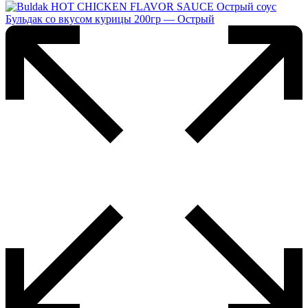
несколько
вариаций.
Опции
можно
выбрать
на
странице
товара.