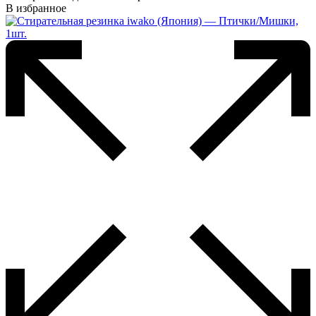
имеет
В избранное
несколько
вариаций.
Опции
можно
выбрать
на
странице
товара.