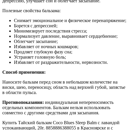
депрессию, улучшает сон и облегчает засыпание.
Полезные свойства бальзама:
Снимает эмоциональное и физическое перенапряжение;
Борется с депрессией;
Минимизирует последствия стресса;
Нормализует давление, выравнивает сердцебиение;
Облегчает засыпание;
Избавляет от ночных кошмаров;
Продляет глубокую фазу сна;
Устраняет головную боль;
Избавляет от раздражительности, нервозности.
Способ применения:
Наносите бальзам перед сном в небольшом количестве на
виски, шею, переносицу, область над верхней губой, запястье
в области пульса.
Противопоказания:
индивидуальная непереносимость
отдельных компонентов. Бальзам нельзя использовать
совместно с другими средствами для засыпания.
Купить Тайский бальзам Coco Blues Sleep Balm с лавандой
успокаивающий, 20г. 8858886388055 в Красноярске и с