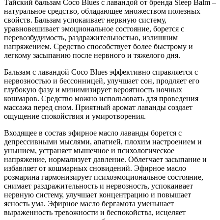
Тайский бальзам Coco Blues с лавандой от бренда Sleep Balm –
натуральное средство, обладающее множеством полезных
свойств. Бальзам успокаивает нервную систему,
уравновешивает эмоциональное состояние, борется с
перевозбудимость, раздражительностью, излишним
напряжением. Средство способствует более быстрому и
легкому засыпанию после нервного и тяжелого дня.
Бальзам с лавандой Coco Blues эффективно справляется с
нервозностью и бессонницей, улучшает сон, продляет его
глубокую фазу и минимизирует вероятность ночных
кошмаров. Средство можно использовать для проведения
массажа перед сном. Приятный аромат лаванды создает
ощущение спокойствия и умиротворения.
Входящее в состав эфирное масло лаванды борется с
депрессивными мыслями, апатией, плохим настроением и
унынием, устраняет мышечное и психологическое
напряжение, нормализует давление. Облегчает засыпание и
избавляет от кошмарных сновидений. Эфирное масло
розмарина гармонизирует психоэмоциональное состояние,
снимает раздражительность и нервозность, успокаивает
нервную систему, улучшает концентрацию и повышает
ясность ума. Эфирное масло бергамота уменьшает
выраженность тревожности и беспокойства, исцеляет