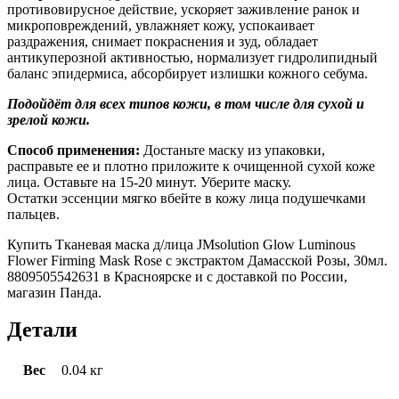
противовирусное действие, ускоряет заживление ранок и
микроповреждений, увлажняет кожу, успокаивает
раздражения, снимает покраснения и зуд, обладает
антикуперозной активностью, нормализует гидролипидный
баланс эпидермиса, абсорбирует излишки кожного себума.
Подойдёт для всех типов кожи, в том числе для сухой и
зрелой кожи.
Способ применения:
Достаньте маску из упаковки,
расправьте ее и плотно приложите к очищенной сухой коже
лица. Оставьте на 15-20 минут. Уберите маску.
Остатки эссенции мягко вбейте в кожу лица подушечками
пальцев.
Купить Тканевая маска д/лица JMsolution Glow Luminous
Flower Firming Mask Rose с экстрактом Дамасской Розы, 30мл.
8809505542631 в Красноярске и с доставкой по России,
магазин Панда.
Детали
Вес
0.04 кг