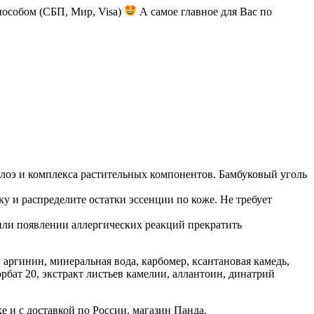
пособом (СБП, Мир, Visa)
А самое главное для Вас по
 алоэ и комплекса растительных компонентов. Бамбуковый уголь
ку и распределите остатки эссенции по коже. Не требует
или появлении аллергических реакций прекратить
, аргинин, минеральная вода, карбомер, ксантановая камедь,
рбат 20, экстракт листьев камелии, аллантоин, динатрий
е и с доставкой по России, магазин Панда.