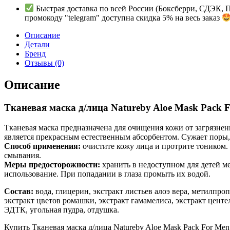
Быстрая доставка по всей России (Боксберри, СДЭК, 
промокоду "telegram" доступна скидка 5% на весь заказ
Описание
Детали
Бренд
Отзывы (0)
Описание
Тканевая маска д/лица Natureby Aloe Mask Pack F
Тканевая маска предназначена для очищения кожи от загрязнен
является прекрасным естественным абсорбентом. Сужает поры
Способ применения:
очистите кожу лица и протрите тоником. 
смывания.
Меры предосторожности:
хранить в недоступном для детей м
использование. При попадании в глаза промыть их водой.
Состав:
вода, глицерин, экстракт листьев алоэ вера, метилпроп
экстракт цветов ромашки, экстракт гамамелиса, экстракт центе
ЭДТК, угольная пудра, отдушка.
Купить Тканевая маска д/лица Natureby Aloe Mask Pack For Men