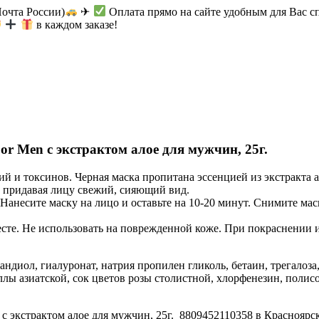
Почта России)
✈
Оплата прямо на сайте удобным для Вас с
в каждом заказе!
or Men с экстрактом алое для мужчин, 25г.
ий и токсинов. Черная маска пропитана эссенцией из экстракта
, придавая лицу свежий, сияющий вид.
Нанесите маску на лицо и оставьте на 10-20 минут. Снимите мас
есте. Не использовать на поврежденной коже. При покраснении 
андиол, гиалуронат, натрия пропилен гликоль, бетаин, трегалоза
ллы азиатской, сок цветов розы столистной, хлорфенезин, полисо
 с экстрактом алое для мужчин, 25г. 8809452110358 в Красноярск