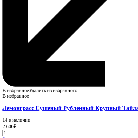
В избранное
Удалить из избранного
В избранное
Лемонграсс Сушеный Рубленный Крупный Тайл
14 в наличии
2 600
₽