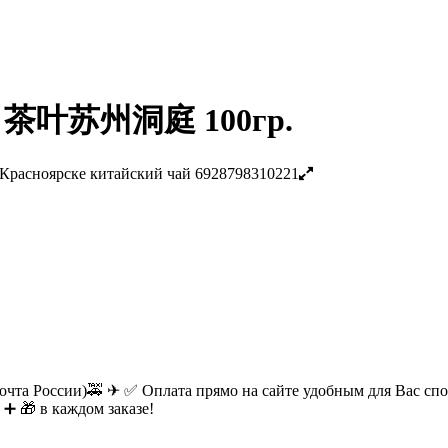
ing 茶叶苏州洞庭 100гр.
очта России)🚕 ✈ ✅ Оплата прямо на сайте удобным для Вас спос
 ➕ 🎁 в каждом заказе!