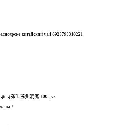
сноярске китайский чай 6928798310221
 Dongting 茶叶苏州洞庭 100гр.»
ечены
*