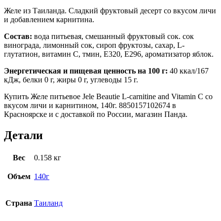
Желе из Таиланда. Сладкий фруктовый десерт со вкусом личи
и добавлением карнитина.
Состав:
вода питьевая, смешанный фруктовый сок. сок
винограда, лимонный сок, сироп фруктозы, сахар, L-
глутатион, витамин С, тмин, Е320, Е296, ароматизатор яблок.
Энергетическая и пищевая ценность на 100 г:
40 ккал/167
кДж, белки 0 г, жиры 0 г, углеводы 15 г.
Купить Желе питьевое Jele Beautie L-carnitine and Vitamin C со
вкусом личи и карнитином, 140г. 8850157102674 в
Красноярске и с доставкой по России, магазин Панда.
Детали
Вес
0.158 кг
Объем
140г
Страна
Таиланд