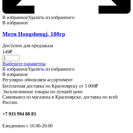
В избранное
Удалить из избранного
В избранное
Моти Hongshengj, 180гр
Доступно для предзаказа
149
₽
Этот
Выберите параметры
товар
В избранное
Удалить из избранного
имеет
В избранное
несколько
Регулярно обновляем ассортимент
вариаций.
Бесплатная доставка по Красноярску от 5 000₽
Опции
Эксклюзивные товары по лучшей цене
можно
Самовывоз из магазина в Красноярске, доставка по всей
выбрать
России.
на
странице
+7 933 994 88 83
товара.
Ежедневно с 10.00-20.00