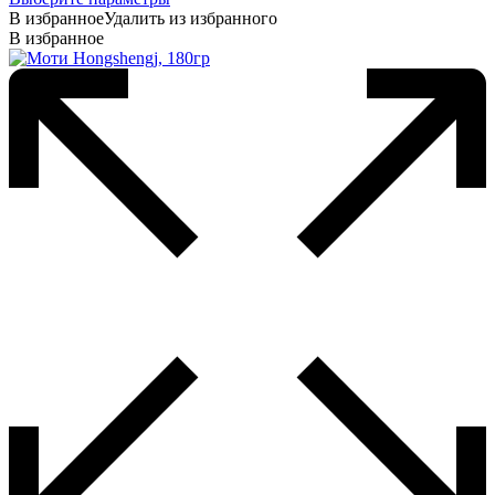
товар
В избранное
Удалить из избранного
имеет
В избранное
несколько
вариаций.
Опции
можно
выбрать
на
странице
товара.