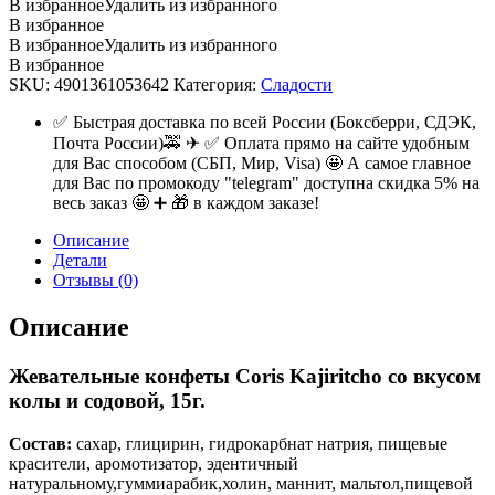
В избранное
Удалить из избранного
В избранное
В избранное
Удалить из избранного
В избранное
SKU:
4901361053642
Категория:
Сладости
✅ Быстрая доставка по всей России (Боксберри, СДЭК,
Почта России)🚕 ✈ ✅ Оплата прямо на сайте удобным
для Вас способом (СБП, Мир, Visa) 🤩 А самое главное
для Вас по промокоду "telegram" доступна скидка 5% на
весь заказ 🤩 ➕ 🎁 в каждом заказе!
Описание
Детали
Отзывы (0)
Описание
Жевательные конфеты Coris Kajiritcho со вкусом
колы и содовой, 15г.
Состав:
cахар, глицирин, гидрокарбнат натрия, пищевые
красители, аромотизатор, эдентичный
натуральному,гуммиарабик,холин, маннит, мальтол,пищевой