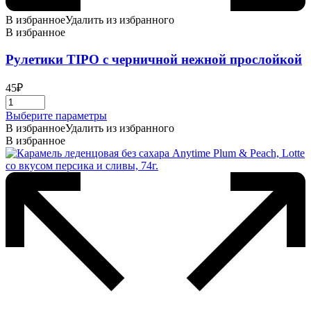
В избранное
Удалить из избранного
В избранное
Рулетики TIPO с черничной нежной прослойкой
45
₽
Этот
Выберите параметры
товар
В избранное
Удалить из избранного
имеет
В избранное
несколько
вариаций.
Опции
можно
выбрать
на
странице
товара.