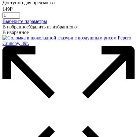
Доступно для предзаказа
149
₽
Этот
Выберите параметры
товар
В избранное
Удалить из избранного
имеет
В избранное
несколько
вариаций.
Опции
можно
выбрать
на
странице
товара.