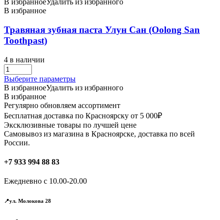
В избранное
Удалить из избранного
В избранное
Травяная зубная паста Улун Сан (Oolong San
Toothpast)
4 в наличии
Этот
Выберите параметры
товар
В избранное
Удалить из избранного
имеет
В избранное
несколько
Регулярно обновляем ассортимент
вариаций.
Бесплатная доставка по Красноярску от 5 000₽
Опции
Эксклюзивные товары по лучшей цене
можно
Самовывоз из магазина в Красноярске, доставка по всей
выбрать
России.
на
странице
+7 933 994 88 83
товара.
Ежедневно с 10.00-20.00
📍ул. Молокова 28