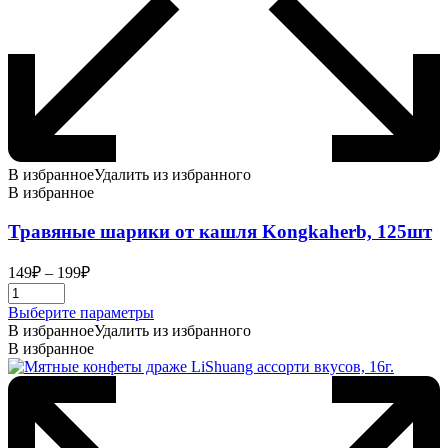
В избранное
Удалить из избранного
В избранное
Травяные шарики от кашля Kongkaherb, 125шт
Диапазон
149
₽
–
199
₽
цен:
149₽
Этот
Выберите параметры
–
товар
В избранное
Удалить из избранного
199₽
имеет
В избранное
несколько
вариаций.
Опции
можно
выбрать