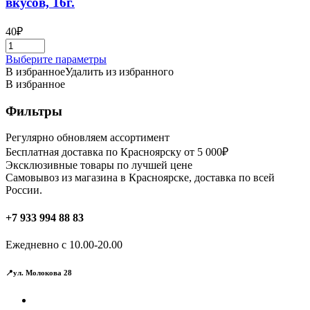
вкусов, 16г.
40
₽
Этот
Выберите параметры
товар
В избранное
Удалить из избранного
имеет
В избранное
несколько
вариаций.
Фильтры
Опции
можно
Регулярно обновляем ассортимент
выбрать
Бесплатная доставка по Красноярску от 5 000₽
на
Эксклюзивные товары по лучшей цене
странице
Самовывоз из магазина в Красноярске, доставка по всей
товара.
России.
+7 933 994 88 83
Ежедневно с 10.00-20.00
📍ул. Молокова 28