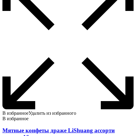
на
странице
товара.
В избранное
Удалить из избранного
В избранное
Мятные конфеты драже LiShuang ассорти